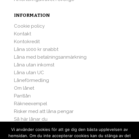
INFORMATION
Cookie policy
Kontakt
Kontokredit
Låna 1000 kr snabbt
Låna med betalningsanmärkning
Låna utan inkomst
Låna utan UC
Låneförmedling
Om lånet
Pantlån
Räkneexempel
Risker med att låna pengar
Så här lånar du
Smslån utan ränta
Vi använder cookies för att ge dig den bästa upplevelsen av
hemsidan. Om du inte accepterar cookies kan du stänga av det